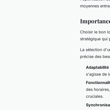
utilisation réussie
moyennes entrep
Arthur
•
27 mars 2024
•
3 min de lecture
Importance 
Choisir le bon l
stratégique qui 
La sélection d'
précise des beso
Adaptabilité
s'agisse de l
Fonctionnali
des horaires
cruciales.
Synchronisa