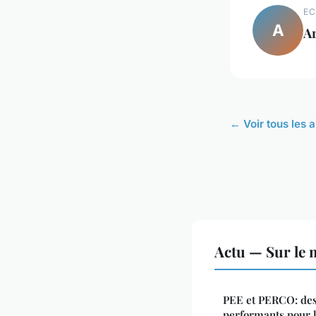
EC
A
A
← Voir tous les a
Actu — Sur le 
PEE et PERCO: des
performants pour 