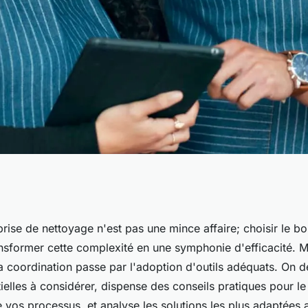
pour entreprise de
rise de nettoyage n'est pas une mince affaire; choisir le bo
ansformer cette complexité en une symphonie d'efficacité. M
 pour une
la coordination passe par l'adoption d'outils adéquats. On d
ielles à considérer, dispense des conseils pratiques pour l
e vos processus, et analyse les solutions les plus adaptées a