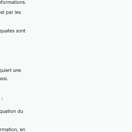
informations.
iel par les
quates sont
quiert une
ssi.
 :
équation du
ormation, en