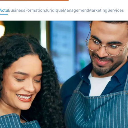
Actu
Business
Formation
Juridique
Management
Marketing
Services