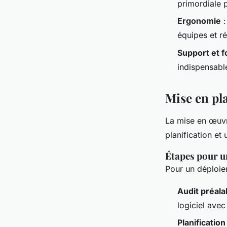
primordiale p
Ergonomie
:
équipes et r
Support et 
indispensabl
Mise en pla
La mise en œuvr
planification et
Étapes pour un
Pour un déploiem
Audit préala
logiciel avec
Planification