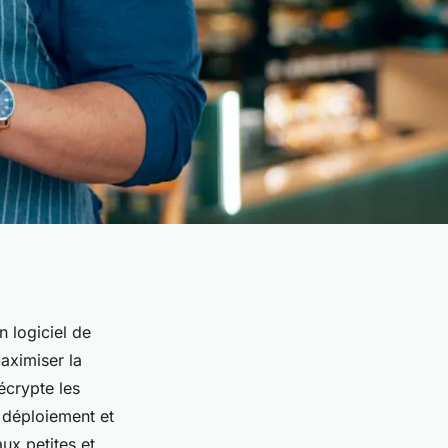
n logiciel de
aximiser la
écrypte les
e déploiement et
ux petites et