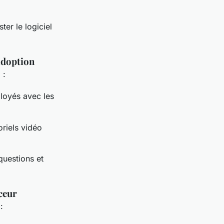
ter le logiciel
adoption
 :
ployés avec les
oriels vidéo
questions et
ceur
: