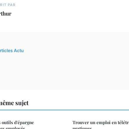
RIT PAR
rthur
rticles Actu
même sujet
 outils d'épargne
Trouver un emploi en télétra
les employés
pratiques