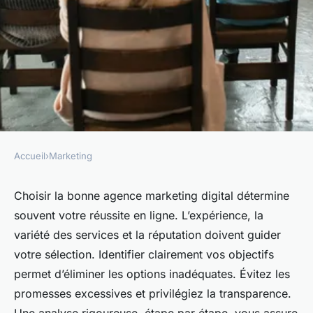
Accueil
›
Marketing
MARKETING
Comment choisir la meilleure
Choisir la bonne agence marketing digital détermine
souvent votre réussite en ligne. L’expérience, la
agence marketing digital pour
variété des services et la réputation doivent guider
votre succès en ligne
votre sélection. Identifier clairement vos objectifs
permet d’éliminer les options inadéquates. Évitez les
Clara
•
15 octobre 2025
•
9 min de lecture
promesses excessives et privilégiez la transparence.