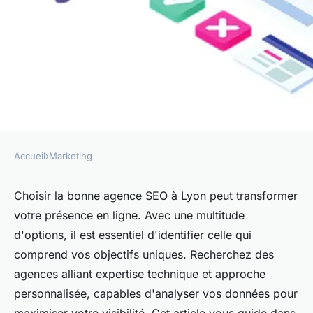
Accueil
›
Marketing
MARKETING
Trouvez l'agence SEO idéale à
Choisir la bonne agence SEO à Lyon peut transformer
votre présence en ligne. Avec une multitude
Lyon pour propulser votre site
d'options, il est essentiel d'identifier celle qui
comprend vos objectifs uniques. Recherchez des
Clara
•
7 avril 2025
•
3 min de lecture
agences alliant expertise technique et approche
personnalisée, capables d'analyser vos données pour