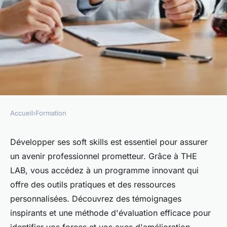
Accueil
›
Formation
FORMATION
Développez vos soft skills avec
Développer ses soft skills est essentiel pour assurer
un avenir professionnel prometteur. Grâce à THE
the lab pour un avenir
LAB, vous accédez à un programme innovant qui
prometteur
offre des outils pratiques et des ressources
personnalisées. Découvrez des témoignages
Amélie
•
12 février 2025
•
8 min de lecture
inspirants et une méthode d'évaluation efficace pour