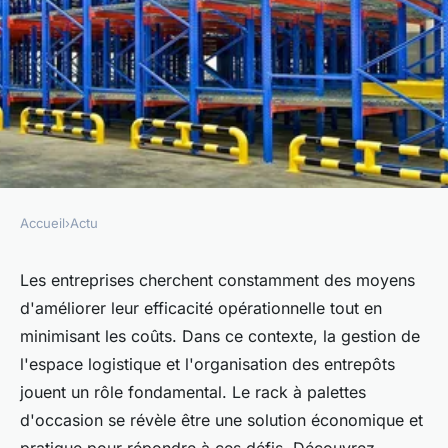
Accueil
›
Actu
ACTU
Offrez-vous une gestion de
Les entreprises cherchent constamment des moyens
d'améliorer leur efficacité opérationnelle tout en
votre espace logistique et une
minimisant les coûts. Dans ce contexte, la gestion de
organisation optimales grâce à
l'espace logistique et l'organisation des entrepôts
un rack à palettes d'occasion
jouent un rôle fondamental. Le rack à palettes
d'occasion se révèle être une solution économique et
Arthur
•
18 avril 2024
•
3 min de lecture