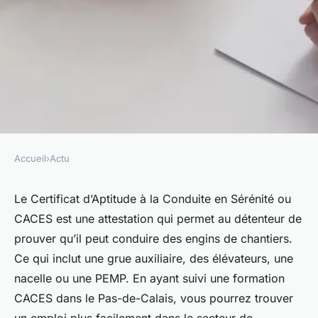
Accueil
›
Actu
ACTU
Pour quelles raisons suivre
Le Certificat d’Aptitude à la Conduite en Sérénité ou
CACES est une attestation qui permet au détenteur de
une formation CACES dans le
prouver qu’il peut conduire des engins de chantiers.
Pas-de-Calais ?
Ce qui inclut une grue auxiliaire, des élévateurs, une
nacelle ou une PEMP. En ayant suivi une formation
Arthur
•
17 avril 2024
•
3 min de lecture
CACES dans le Pas-de-Calais, vous pourrez trouver