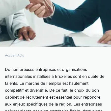
Accueil
›
Actu
ACTU
Critères de choix d'un cabinet
De nombreuses entreprises et organisations
internationales installées à Bruxelles sont en quête de
de recrutement à Bruxelles
talents. Le marché de l'emploi est hautement
compétitif et diversifié. De ce fait, le choix du bon
Arthur
•
4 avril 2024
•
3 min de lecture
cabinet de recrutement est essentiel pour répondre
aux enjeux spécifiques de la région. Les entreprises